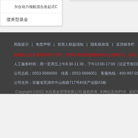
兴合动力领航混合发起式C
债券型基金
风险提示
|
免责声明
|
投资人权益须知
|
隐私权政策
|
反洗钱专栏
如遇线上交易系统异常不可用，您可采用传真交易或者柜台交易方式，地址：安徽省芜湖
人工服务时间：周一至周五上午8:30-11:30，下午13:00-17:00（法定节假
公司总机：0553-5666050 传真：0553-5666051 客服热线：400-997-018
公司住所：安徽省芜湖市中山南路717号科技产业园A3栋
Copyright ©2022 兴合基金管理有限公司 版权所有 本网站支持IPV6
皖IC