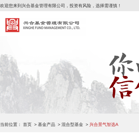
欢迎您来到兴合基金管理有限公司，投资有风险，选择需谨慎！
风险提示
|
免责声明
|
投资人权益须知
|
隐私权政策
|
反洗钱专栏
如遇线上交易系统异常不可用，您可采用传真交易或者柜台交易方式，地址：安徽省芜湖
人工服务时间：周一至周五上午8:30-11:30，下午13:00-17:00（法定节假
公司总机：0553-5666050 传真：0553-5666051 客服热线：400-997-018
公司住所：安徽省芜湖市中山南路717号科技产业园A3栋
Copyright ©2022 兴合基金管理有限公司 版权所有 本网站支持IPV6
皖IC
当前位置：
首页
>
基金产品
>
混合型基金
>
兴合景气智选A