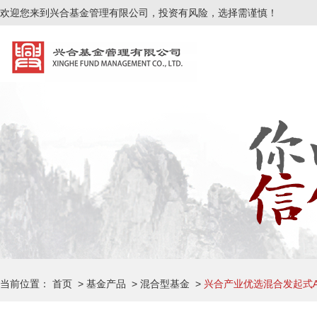
欢迎您来到兴合基金管理有限公司，投资有风险，选择需谨慎！
风险提示
|
免责声明
|
投资人权益须知
|
隐私权政策
|
反洗钱专栏
如遇线上交易系统异常不可用，您可采用传真交易或者柜台交易方式，地址：安徽省芜湖
人工服务时间：周一至周五上午8:30-11:30，下午13:00-17:00（法定节假
公司总机：0553-5666050 传真：0553-5666051 客服热线：400-997-018
公司住所：安徽省芜湖市中山南路717号科技产业园A3栋
Copyright ©2022 兴合基金管理有限公司 版权所有 本网站支持IPV6
皖IC
当前位置：
首页
>
基金产品
>
混合型基金
>
兴合产业优选混合发起式