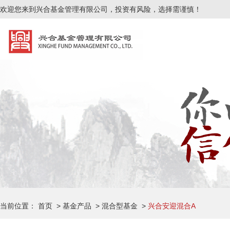
欢迎您来到兴合基金管理有限公司，投资有风险，选择需谨慎！
风险提示
|
免责声明
|
投资人权益须知
|
隐私权政策
|
反洗钱专栏
如遇线上交易系统异常不可用，您可采用传真交易或者柜台交易方式，地址：安徽省芜湖
人工服务时间：周一至周五上午8:30-11:30，下午13:00-17:00（法定节假
公司总机：0553-5666050 传真：0553-5666051 客服热线：400-997-018
公司住所：安徽省芜湖市中山南路717号科技产业园A3栋
Copyright ©2022 兴合基金管理有限公司 版权所有 本网站支持IPV6
皖IC
当前位置：
首页
>
基金产品
>
混合型基金
>
兴合安迎混合A