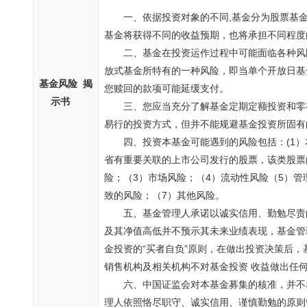
一、依据投资对象的不同,基金分为股票基
基金将获得不同的收益预期，也将承担不同程度
二、基金在投资运作过程中可能面临各种风
放式基金所特有的一种风险，即当单个开放日基
基金风险 揭
您赎回的款项可能延缓支付。
示书
三、您应当充分了解基金定期定额投资和零
易行的投资方式，但并不能规避基金投资所固有
四、投资本基金可能遇到的风险包括：(
1
省有重要关联的上市公司发行的股票，该类股票
险；（3）市场风险；（4）流动性风险（5）
致的风险；（7）其他风险。
五、基金管理人承诺以诚实信用、勤勉尽责
及其净值高低并不预示其未来业绩表现，基金管
金投资的“买者自负”原则，在做出投资决策后
销售机构及相关机构不对基金投资 收益做出任
六、中国证监会对本基金募集的核准，并不
理人依照恪尽职守、诚实信用、谨慎勤勉的原则